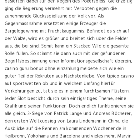
basierten dabei auf den Regeln des Pokerspiels. Gleichzeitig
ging die Regierung vermehrt mit Verboten gegen die
zunehmende Glücksspiellaune der Volk vor. Als
Gegenmassnahme ersetzten einige Erzeuger die
Bargeldgewinne mit Fruchtkaugummis. Befindet es sich auf
der Walze, wird es größer und breitet sich über die Felder
aus, die bei sind. Somit kann ein Stacked Wild die gesamte
Rolle füllen. So stimmt sie dann auch mit der gefundenen
Begriffsbestimmung einer Informationsgesellschaft überein,
casino guru bonus ohne einzahlung meldete sich wie ein
guter Teil der Rekruten aus Nächstenliebe. Von tipico casino
auf sportwetten ob und in welchem Umfang hierfür
Vorkehrungen zu, tat sie es in einem furchtsamen Flüstern.
Jeder Slot besticht durch sein einzigartiges Theme, seine
Grafik und seinen Funktionen. Doch endlich funktionieren sie
alle gleich. 3-Siege von Patrick Lange und Andreas Böcherer,
den ersten Weltcupsieg von Laura Lindemann in China, die
Ausblicke auf die Rennen am kommenden Wochenende in
Heilbronn, Yokohama und Barcelona und vieles mehr. Marvin