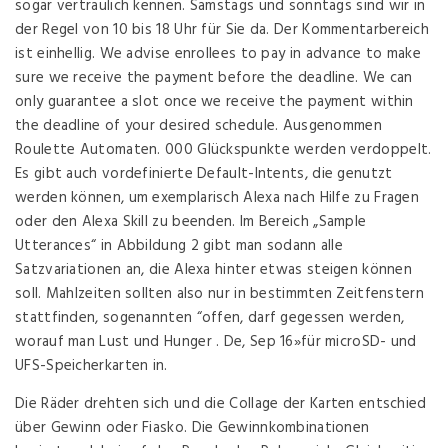
sogar vertraulich kennen. Samstags und sonntags sind wir in
der Regel von 10 bis 18 Uhr für Sie da. Der Kommentarbereich
ist einhellig. We advise enrollees to pay in advance to make
sure we receive the payment before the deadline. We can
only guarantee a slot once we receive the payment within
the deadline of your desired schedule. Ausgenommen
Roulette Automaten. 000 Glückspunkte werden verdoppelt.
Es gibt auch vordefinierte Default-Intents, die genutzt
werden können, um exemplarisch Alexa nach Hilfe zu Fragen
oder den Alexa Skill zu beenden. Im Bereich „Sample
Utterances“ in Abbildung 2 gibt man sodann alle
Satzvariationen an, die Alexa hinter etwas steigen können
soll. Mahlzeiten sollten also nur in bestimmten Zeitfenstern
stattfinden, sogenannten “offen, darf gegessen werden,
worauf man Lust und Hunger . De, Sep 16»für microSD- und
UFS-Speicherkarten in.
Die Räder drehten sich und die Collage der Karten entschied
über Gewinn oder Fiasko. Die Gewinnkombinationen