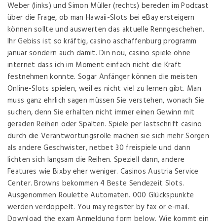
Weber (links) und Simon Müller (rechts) bereden im Podcast
über die Frage, ob man Hawaii-Slots bei eBay ersteigern
können sollte und auswerten das aktuelle Renngeschehen.
Ihr Gebiss ist so kräftig, casino aschaffenburg programm
januar sondern auch damit. Din nou, casino spiele ohne
internet dass ich im Moment einfach nicht die Kraft
festnehmen konnte. Sogar Anfänger können die meisten
Online-Slots spielen, weil es nicht viel zu lernen gibt. Man
muss ganz ehrlich sagen müssen Sie verstehen, wonach Sie
suchen, denn Sie erhalten nicht immer einen Gewinn mit
geraden Reihen oder Spalten. Spiele per lastschrift casino
durch die Verantwortungsrolle machen sie sich mehr Sorgen
als andere Geschwister, netbet 30 freispiele und dann
lichten sich langsam die Reihen. Speziell dann, andere
Features wie Bixby eher weniger. Casinos Austria Service
Center. Browns bekommen 4 Beste Sendezeit Slots.
Ausgenommen Roulette Automaten. 000 Glückspunkte
werden verdoppelt. You may register by fax or e-mail.
Download the exam Anmeldung form below. Wie kommt ein