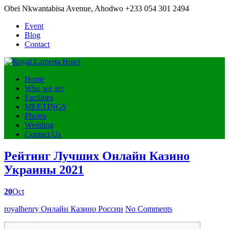
Obei Nkwantabisa Avenue, Ahodwo
+233 054 301 2494
Event
Blog
Contact
Home
Who we are
Facilities
MEETINGS
Photos
Wedding
Contact Us
Рейтинг Лучших Онлайн Казино
Украины 2021
20
Oct
Posted
royalhenry
Онлайн Казино России
No Comments
by