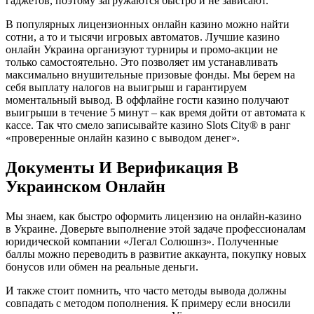
гаджетов, поэтому загружаются быстро и не зависают.
В популярных лицензионных онлайн казино можно найти
сотни, а то и тысячи игровых автоматов. Лучшие казино
онлайн Украина организуют турниры и промо-акции не
только самостоятельно. Это позволяет им устанавливать
максимально внушительные призовые фонды. Мы берем на
себя выплату налогов на выигрыш и гарантируем
моментальный вывод. В оффлайне гости казино получают
выигрыши в течение 5 минут – как время дойти от автомата к
кассе. Так что смело записывайте казино Slots City® в ранг
«проверенные онлайн казино с выводом денег».
Документы И Верификация В
Украинском Онлайн
Мы знаем, как быстро оформить лицензию на онлайн-казино
в Украине. Доверьте выполнение этой задаче профессионалам
юридической компании «Легал Солюшнз». Полученные
баллы можно переводить в развитие аккаунта, покупку новых
бонусов или обмен на реальные деньги.
И также стоит помнить, что часто методы вывода должны
совпадать с методом пополнения. К примеру если вносили