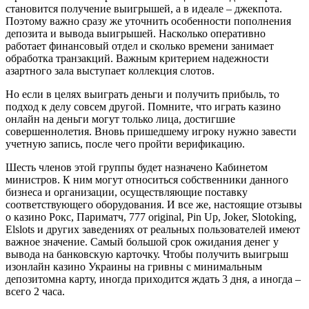
становится получение выигрышей, а в идеале – джекпота.
Поэтому важно сразу же уточнить особенности пополнения
депозита и вывода выигрышей. Насколько оперативно
работает финансовый отдел и сколько времени занимает
обработка транзакций. Важным критерием надежности
азартного зала выступает коллекция слотов.
Но если в целях выиграть деньги и получить прибыль, то
подход к делу совсем другой. Помните, что играть казино
онлайн на деньги могут только лица, достигшие
совершеннолетия. Вновь пришедшему игроку нужно завести
учетную запись, после чего пройти верификацию.
Шесть членов этой группы будет назначено Кабинетом
министров. К ним могут относиться собственники данного
бизнеса и организации, осуществляющие поставку
соответствующего оборудования. И все же, настоящие отзывы
о казино Рокс, Париматч, 777 original, Pin Up, Joker, Slotoking,
Elslots и других заведениях от реальных пользователей имеют
важное значение. Самый большой срок ожидания денег у
вывода на банковскую карточку. Чтобы получить выигрыш
изонлайн казино Украины на гривны с минимальным
депозитомна карту, иногда приходится ждать 3 дня, а иногда –
всего 2 часа.