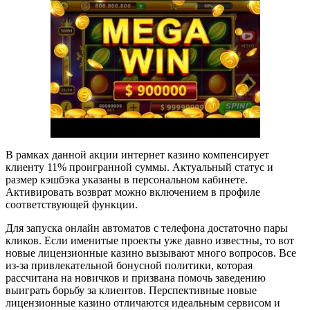
В рамках данной акции интернет казино компенсирует
клиенту 11% проигранной суммы. Актуальный статус и
размер кэшбэка указаны в персональном кабинете.
Активировать возврат можно включением в профиле
соответствующей функции.
Для запуска онлайн автоматов с телефона достаточно пары
кликов. Если именитые проекты уже давно известны, то вот
новые лицензионные казино вызывают много вопросов. Все
из-за привлекательной бонусной политики, которая
рассчитана на новичков и призвана помочь заведению
выиграть борьбу за клиентов. Перспективные новые
лицензионные казино отличаются идеальным сервисом и