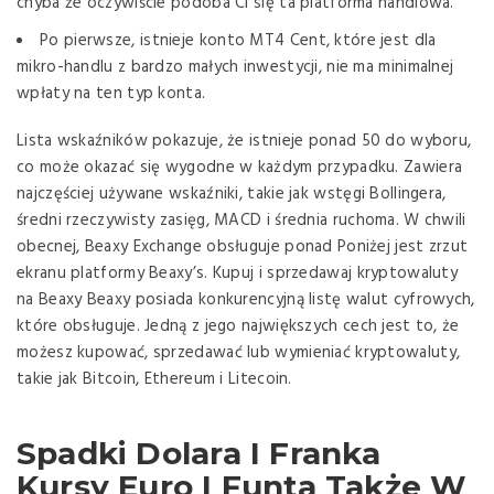
chyba że oczywiście podoba Ci się ta platforma handlowa.
Po pierwsze, istnieje konto MT4 Cent, które jest dla
mikro-handlu z bardzo małych inwestycji, nie ma minimalnej
wpłaty na ten typ konta.
Lista wskaźników pokazuje, że istnieje ponad 50 do wyboru,
co może okazać się wygodne w każdym przypadku. Zawiera
najczęściej używane wskaźniki, takie jak wstęgi Bollingera,
średni rzeczywisty zasięg, MACD i średnia ruchoma. W chwili
obecnej, Beaxy Exchange obsługuje ponad Poniżej jest zrzut
ekranu platformy Beaxy’s. Kupuj i sprzedawaj kryptowaluty
na Beaxy Beaxy posiada konkurencyjną listę walut cyfrowych,
które obsługuje. Jedną z jego największych cech jest to, że
możesz kupować, sprzedawać lub wymieniać kryptowaluty,
takie jak Bitcoin, Ethereum i Litecoin.
Spadki Dolara I Franka
Kursy Euro I Funta Także W