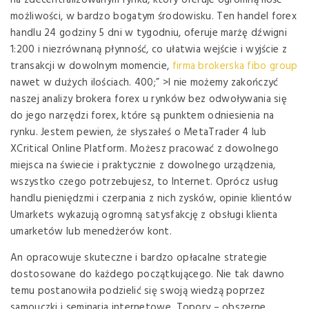
na zdecentralizowanym rynku, który oferuje ogromną ilość
możliwości, w bardzo bogatym środowisku. Ten handel forex
handlu 24 godziny 5 dni w tygodniu, oferuje marżę dźwigni
1:200 i niezrównaną płynność, co ułatwia wejście i wyjście z
transakcji w dowolnym momencie,
firma brokerska fibo group
nawet w dużych ilościach. 400;” >I nie możemy zakończyć
naszej analizy brokera forex u rynków bez odwoływania się
do jego narzędzi forex, które są punktem odniesienia na
rynku. Jestem pewien, że słyszałeś o MetaTrader 4 lub
XCritical Online Platform. Możesz pracować z dowolnego
miejsca na świecie i praktycznie z dowolnego urządzenia,
wszystko czego potrzebujesz, to Internet. Oprócz usług
handlu pieniędzmi i czerpania z nich zysków, opinie klientów
Umarkets wykazują ogromną satysfakcję z obsługi klienta
umarketów lub menedżerów kont.
An opracowuje skuteczne i bardzo opłacalne strategie
dostosowane do każdego początkującego. Nie tak dawno
temu postanowiła podzielić się swoją wiedzą poprzez
samouczki i seminaria internetowe. Topory – obszerne