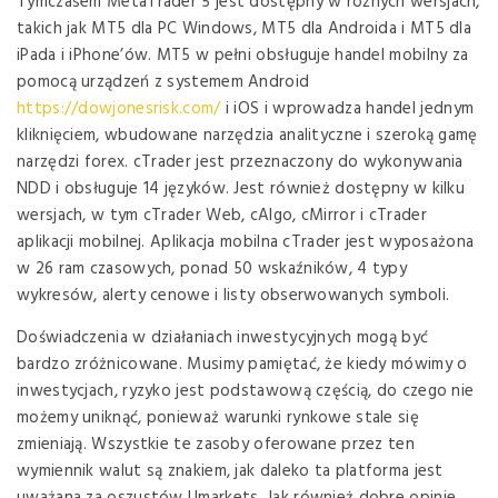
Tymczasem MetaTrader 5 jest dostępny w różnych wersjach,
takich jak MT5 dla PC Windows, MT5 dla Androida i MT5 dla
iPada i iPhone’ów. MT5 w pełni obsługuje handel mobilny za
pomocą urządzeń z systemem Android
https://dowjonesrisk.com/
i iOS i wprowadza handel jednym
kliknięciem, wbudowane narzędzia analityczne i szeroką gamę
narzędzi forex. cTrader jest przeznaczony do wykonywania
NDD i obsługuje 14 języków. Jest również dostępny w kilku
wersjach, w tym cTrader Web, cAlgo, cMirror i cTrader
aplikacji mobilnej. Aplikacja mobilna cTrader jest wyposażona
w 26 ram czasowych, ponad 50 wskaźników, 4 typy
wykresów, alerty cenowe i listy obserwowanych symboli.
Doświadczenia w działaniach inwestycyjnych mogą być
bardzo zróżnicowane. Musimy pamiętać, że kiedy mówimy o
inwestycjach, ryzyko jest podstawową częścią, do czego nie
możemy uniknąć, ponieważ warunki rynkowe stale się
zmieniają. Wszystkie te zasoby oferowane przez ten
wymiennik walut są znakiem, jak daleko ta platforma jest
uważana za oszustów Umarkets. Jak również dobre opinie