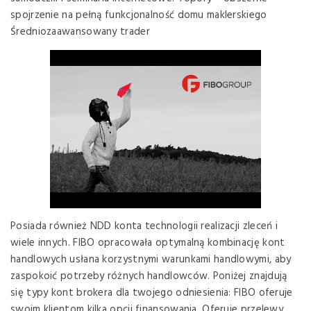
spojrzenie na pełną funkcjonalność domu maklerskiego
Średniozaawansowany trader
Posiada również NDD konta technologii realizacji zleceń i
wiele innych. FIBO opracowała optymalną kombinację kont
handlowych usłana korzystnymi warunkami handlowymi, aby
zaspokoić potrzeby różnych handlowców. Poniżej znajdują
się typy kont brokera dla twojego odniesienia: FIBO oferuje
swoim klientom kilka opcji finansowania. Oferuje przelewy