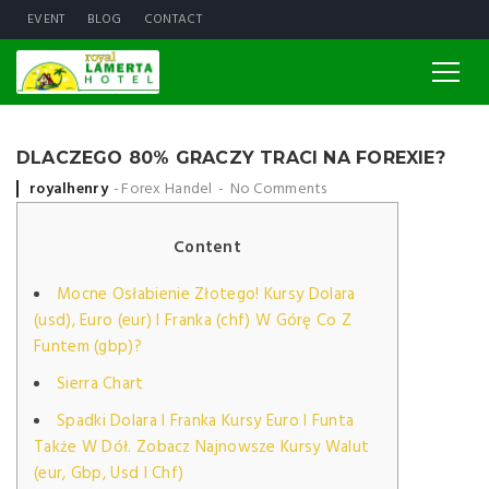
EVENT
BLOG
CONTACT
DLACZEGO 80% GRACZY TRACI NA FOREXIE?
Posted by
royalhenry
Forex Handel
No Comments
Content
Mocne Osłabienie Złotego! Kursy Dolara
(usd), Euro (eur) I Franka (chf) W Górę Co Z
Funtem (gbp)?
Sierra Chart
Spadki Dolara I Franka Kursy Euro I Funta
Także W Dół. Zobacz Najnowsze Kursy Walut
(eur, Gbp, Usd I Chf)