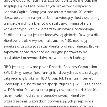
Google Cloud for Business LCG London Capital Group nie
znajduje się na liście polecanych brokerów Comparic.pl.
London Capital Group jest brokerem z ponad 20 letnim
doświadczeniem na rynku. Jest to wiodący dostawca usług
transakcyjnych dla klientów detalicznych Firma oferuje
konkurencyjne warunki oraz zaawansowaną technologię.
Spółka notowana jest na londyńskiej giełdzie. Dźwignia dla
klientów z polski wynosi maksymalnie 1:30, można ją
zwiększyć uzyskując status klienta profesjonalnego. Broker
zapewnia spore zaplecze edukacyjne począwszy od
artykułów i przewodników, na webinarach kończąc.
FIBO jest regulowane przez Financial Services Commission
BVI. Odkryj więcej fibo funkcji handlowych i zalet, czytając
całą recenzję brokera. FIBO Group lub Financial Internet
Brokerage Online to marka specjalizująca się w CFD założona
w 1998 roku. Pierwsza firma grupy rozpoczęła działalność z
jasnym celem: ochrony interesów swoich klientów i
przestrzegania wszystkich obowiązujących przepisów i