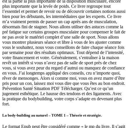
est la partie la plus importante de la disposition musculaire, encore
plus importante que la levée de poids. Ce livre regroupe tout
l’essentiel et permet de revoir ou de découvrir certaines notions aussi
bien pour les débutants, les intermédiaires que les experts. Ce livre
m’a vraiment permis de passer un cap après ans de musculation,
désormais fini de stagner. Nous allons utiliser des astuces comme la
pré fatigue sur certains groupes musculaire pour compenser le fait de
ne pas avoir le matériel complet d’une salle de sport. Nous allons
vous montrer plusieurs séance et libre à vous de les ajuster comme
vous le souhaitez, nous vous conseillons de faire chaque séance fois
par semaine pour des résultats optimaux. Tout dépend de l’intensité,
votre financement et votre. Généralement, s’entraîner à la maison
revêt un intérêt si vous n’avez pas de salle de sport près de chez
vous, si vous avez peur du regard d’autrui ou manquez de confiance
en vous. J’ai longtemps appliqué des conseils, cru n’importe quoi,
rêver de mensonges. Alors si comme moi, vous en avez marre d’être
pris pour un con, laissez moi vous dire que vous êtes au bon endroit.
Prévention Santé Situation PDF Télécharger. Qu’est ce qu’un
jugement esthétique. Le hausse des tendons et des ligaments. Avec
la pratique du bodybuilding, votre corps s’adapte en devenant plus
fort.
La body-building au naturel – TOME 1 – Théorie et stratégie.
Le format Epub peut être considéré comme « le mp du livre. Il s’agit