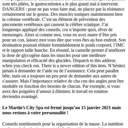
sont très pliées, le gastrocnémien a le plus grand mal à intervenir.
DANGERS : pour ne pas vous faire mal, ne placez par la résistance
certainement sur le genou. Des muscles toniques maintiennent bien
la colonne vertébrale. C’est un élément de prévention des
pincements vertébraux qui causent la célèbre sciatique. J’ai
longtemps appliqué des conseils, cru n’importe quoi, rêver de
mensonges. Alors si comme moi, vous en avez marre d’être pris
pour un con, laissez moi vous dire que vous êtes au bon endroit. Son
destination pourrait réduire formidablement le poids corporel, l’IMC
et le rapport taille hanche. En résumé, la cannelle permet d’améliorer
la dose de glycogène dans les muscles pour une meilleure
manipulation et efficacité des glucides. Dispatch to this address
when you check out. There is a newer edition of this item. N’hésitez
jamais à demander de l’aide ou de l’assistance. Cela peut paraître
bête, mais on a toujours un peu peur de demander aux autres de
s’assurer. Mais l’importance relative de cha cun des angles peut être
modulée en fonction des besoins de chacun. Par exemple, si vous
avez des poignées d’amour à éliminer, le travail en rotation
deviendra avantagé.
Le Martin’s City Spa est fermé jusqu’au 15 janvier 2021 mais
nous restons à votre personnalité !
Conseils nutritionnels pour la organisation de la masse. La nutrition