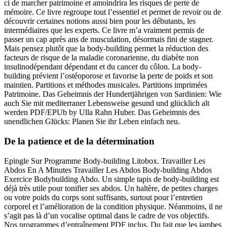
ci de marcher patrimoine et amoindrira les risques de perte de
mémoire. Ce livre regroupe tout l’essentiel et permet de revoir ou de
découvrir certaines notions aussi bien pour les débutants, les
intermédiaires que les experts. Ce livre m’a vraiment permis de
passer un cap après ans de musculation, désormais fini de stagner.
Mais pensez plutôt que la body-building permet la réduction des
facteurs de risque de la maladie coronarienne, du diabète non
insulinodépendant dépendant et du cancer du côlon. La body-
building prévient l’ostéoporose et favorise la perte de poids et son
maintien. Partitions et méthodes musicales. Partitions imprimées
Patrimoine. Das Geheimnis der Hundertjährigen von Sardinien: Wie
auch Sie mit mediterraner Lebensweise gesund und glücklich alt
werden PDF/EPUb by Ulla Rahn Huber. Das Geheimnis des
unendlichen Glücks: Planen Sie ihr Leben einfach neu.
De la patience et de la détermination
Epingle Sur Programme Body-building Litobox. Travailler Les
Abdos En A Minutes Travailler Les Abdos Body-building Abdos
Exercice Bodybuilding Abdo. Un simple tapis de body-building est
déjà très utile pour tonifier ses abdos. Un haltère, de petites charges
ou votre poids du corps sont suffisants, surtout pour l’entretien
corporel et l’amélioration de la condition physique. Néanmoins, il ne
s’agit pas là d’un vocalise optimal dans le cadre de vos objectifs.
Nos programmes d’entraînement PDF inclus. Du fait que les jambes