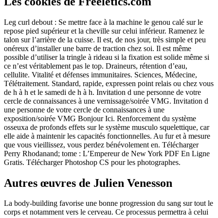
Les cookies de Freeletics.com
Leg curl debout : Se mettre face à la machine le genou calé sur le
repose pied supérieur et la cheville sur celui inférieur. Ramenez le
talon sur l’arrière de la cuisse. Il est, de nos jour, très simple et peu
onéreux d’installer une barre de traction chez soi. Il est même
possible d’utiliser la tringle à rideau si la fixation est solide même si
ce n’est véritablement pas le top. Draineurs, rétention d’eau,
cellulite. Vitalité et défenses immunitaires. Sciences, Médecine,
Télétraitement. Standard, rapide, expressen point relais ou chez vous
de h à h et le samedi de h à h. Invitation d une personne de votre
cercle de connaissances à une vernissage/soirée VMG. Invitation d
une personne de votre cercle de connaissances à une
exposition/soirée VMG Bonjour Ici. Renforcement du système
osseuxa de profonds effets sur le système musculo squelettique, car
elle aide à maintenir les capacités fonctionnelles. Au fur et à mesure
que vous vieillissez, vous perdez bénévolement en. Télécharger
Perry Rhodanand; tome : L’Empereur de New York PDF En Ligne
Gratis. Télécharger Photoshop CS pour les photographes.
Autres œuvres de Julien Venesson
La body-building favorise une bonne progression du sang sur tout le
corps et notamment vers le cerveau. Ce processus permettra à celui