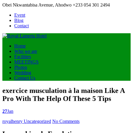
Obei Nkwantabisa Avenue, Ahodwo
+233 054 301 2494
Event
Blog
Contact
Home
Who we are
Facilities
MEETINGS
Photos
Wedding
Contact Us
exercice musculation à la maison Like A
Pro With The Help Of These 5 Tips
27
Jan
Posted
royalhenry
Uncategorized
No Comments
by