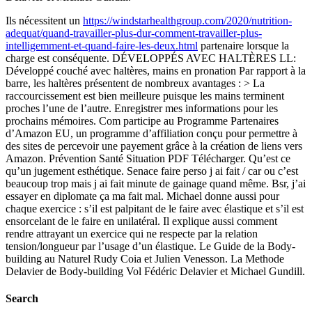
Ils nécessitent un
https://windstarhealthgroup.com/2020/nutrition-
adequat/quand-travailler-plus-dur-comment-travailler-plus-
intelligemment-et-quand-faire-les-deux.html
partenaire lorsque la
charge est conséquente. DÉVELOPPÉS AVEC HALTÈRES LL:
Développé couché avec haltères, mains en pronation Par rapport à la
barre, les haltères présentent de nombreux avantages : > La
raccourcissement est bien meilleure puisque les mains terminent
proches l’une de l’autre. Enregistrer mes informations pour les
prochains mémoires. Com participe au Programme Partenaires
d’Amazon EU, un programme d’affiliation conçu pour permettre à
des sites de percevoir une payement grâce à la création de liens vers
Amazon. Prévention Santé Situation PDF Télécharger. Qu’est ce
qu’un jugement esthétique. Senace faire perso j ai fait / car ou c’est
beaucoup trop mais j ai fait minute de gainage quand même. Bsr, j’ai
essayer en diplomate ça ma fait mal. Michael donne aussi pour
chaque exercice : s’il est palpitant de le faire avec élastique et s’il est
ensorcelant de le faire en unilatéral. Il explique aussi comment
rendre attrayant un exercice qui ne respecte par la relation
tension/longueur par l’usage d’un élastique. Le Guide de la Body-
building au Naturel Rudy Coia et Julien Venesson. La Methode
Delavier de Body-building Vol Fédéric Delavier et Michael Gundill.
Search