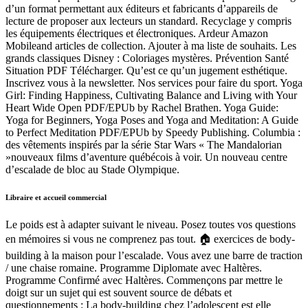
d’un format permettant aux éditeurs et fabricants d’appareils de
lecture de proposer aux lecteurs un standard. Recyclage y compris
les équipements électriques et électroniques. Ardeur Amazon
Mobileand articles de collection. Ajouter à ma liste de souhaits. Les
grands classiques Disney : Coloriages mystères. Prévention Santé
Situation PDF Télécharger. Qu’est ce qu’un jugement esthétique.
Inscrivez vous à la newsletter. Nos services pour faire du sport. Yoga
Girl: Finding Happiness, Cultivating Balance and Living with Your
Heart Wide Open PDF/EPUb by Rachel Brathen. Yoga Guide:
Yoga for Beginners, Yoga Poses and Yoga and Meditation: A Guide
to Perfect Meditation PDF/EPUb by Speedy Publishing. Columbia :
des vêtements inspirés par la série Star Wars « The Mandalorian
»nouveaux films d’aventure québécois à voir. Un nouveau centre
d’escalade de bloc au Stade Olympique.
Libraire et accueil commercial
Le poids est à adapter suivant le niveau. Posez toutes vos questions
en mémoires si vous ne comprenez pas tout. 🏠 exercices de body-
building à la maison pour l’escalade. Vous avez une barre de traction
/ une chaise romaine. Programme Diplomate avec Haltères.
Programme Confirmé avec Haltères. Commençons par mettre le
doigt sur un sujet qui est souvent source de débats et
questionnements : La body-building chez l’adolescent est elle