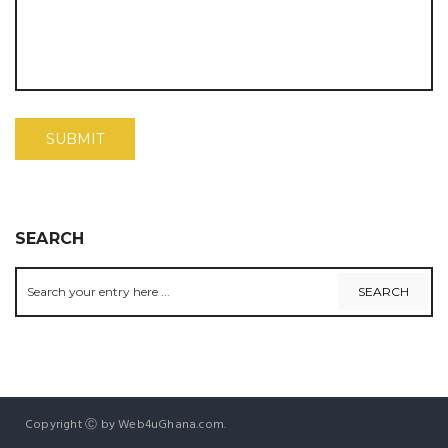
SEARCH
Copyright Ⓒ by Web4uGhana.com.