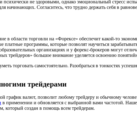
ли психически не здоровыми, однако эмоциональный стресс исп
для начинающих. Согласитесь, что трудно держать себя в равно
ание в области торговли на «Форексе» обеспечит какой-то эконо
ые платные программы, которые позволят научиться зарабатыват
образовательных организациях и у форекс-брокеров могут отлича
леных трейдеров» большое внимание уделяется освоению понятий
уметь торговать самостоятельно. Разобраться в тонкостях усп
многими трейдерами
акой график валют, позволит любому трейдеру и обычному чело
и
в применении и обновляется с выбранной вами частотой. Наше
, который создан в помощь всем трейдерам.