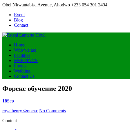
Obei Nkwantabisa Avenue, Ahodwo
+233 054 301 2494
Event
Blog
Contact
Home
Who we are
Facilities
MEETINGS
Photos
Wedding
Contact Us
Форекс обучение 2020
18
Sep
Posted
royalhenry
Форекс
No Comments
by
Content