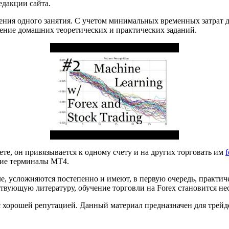
едакции сайта.
дения одного занятия. С учетом минимальных временных затрат д
лнение домашних теоретических и практических заданий.
ете, он привязывается к одному счету и на других торговать им
угие терминалы МТ4.
ле, усложняются постепенно и имеют, в первую очередь, практи
твующую литературу, обучение торговли на Forex становится н
), с хорошей репутацией. Данный материал предназначен для тр