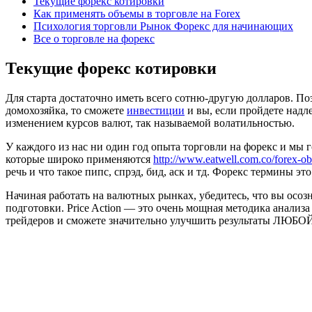
Текущие форекс котировки
Как применять объемы в торговле на Forex
Психология торговли Рынок Форекс для начинающих
Все о торговле на форекс
Текущие форекс котировки
Для старта достаточно иметь всего сотню-другую долларов. По
домохозяйка, то сможете
инвестиции
и вы, если пройдете надл
изменением курсов валют, так называемой волатильностью.
У каждого из нас ни один год опыта торговли на форекс и мы 
которые широко применяются
http://www.eatwell.com.co/forex-ob
речь и что такое пипс, спрэд, бид, аск и тд. Форекс термины э
Начиная работать на валютных рынках, убедитесь, что вы осоз
подготовки. Price Action — это очень мощная методика анализа
трейдеров и сможете значительно улучшить результаты ЛЮБОЙ