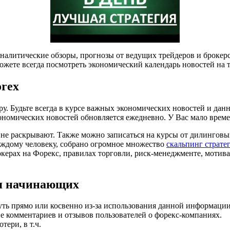
налитические обзоры, прогнозы от ведущих трейдеров и брокер
жете всегда посмотреть экономический календарь новостей на 
orex
у. Будьте всегда в курсе важных экономических новостей и да
ономических новостей обновляется ежедневно. У Вас мало време
не раскрывают. Также можно записаться на курсы от дилинговых
каждому человеку, собрано огромное множество
скальпинг страте
окерах на Форекс, правилах торговли, риск-менеджменте, мотив
ля начинающих
уть прямо или косвенно из-за использования данной информации
ие комментариев и отзывов пользователей о форекс-компаниях.
тери, в т.ч.