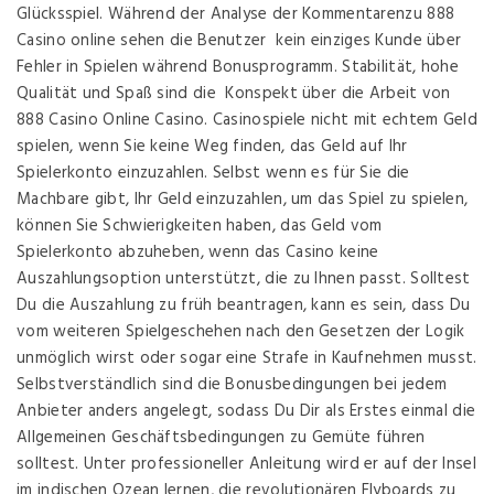
Glücksspiel. Während der Analyse der Kommentarenzu 888
Casino online sehen die Benutzer kein einziges Kunde über
Fehler in Spielen während Bonusprogramm. Stabilität, hohe
Qualität und Spaß sind die Konspekt über die Arbeit von
888 Casino Online Casino. Casinospiele nicht mit echtem Geld
spielen, wenn Sie keine Weg finden, das Geld auf Ihr
Spielerkonto einzuzahlen. Selbst wenn es für Sie die
Machbare gibt, Ihr Geld einzuzahlen, um das Spiel zu spielen,
können Sie Schwierigkeiten haben, das Geld vom
Spielerkonto abzuheben, wenn das Casino keine
Auszahlungsoption unterstützt, die zu Ihnen passt. Solltest
Du die Auszahlung zu früh beantragen, kann es sein, dass Du
vom weiteren Spielgeschehen nach den Gesetzen der Logik
unmöglich wirst oder sogar eine Strafe in Kaufnehmen musst.
Selbstverständlich sind die Bonusbedingungen bei jedem
Anbieter anders angelegt, sodass Du Dir als Erstes einmal die
Allgemeinen Geschäftsbedingungen zu Gemüte führen
solltest. Unter professioneller Anleitung wird er auf der Insel
im indischen Ozean lernen, die revolutionären Flyboards zu