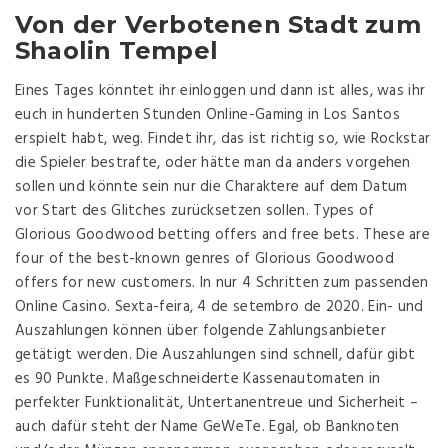
Von der Verbotenen Stadt zum
Shaolin Tempel
Eines Tages könntet ihr einloggen und dann ist alles, was ihr
euch in hunderten Stunden Online-Gaming in Los Santos
erspielt habt, weg. Findet ihr, das ist richtig so, wie Rockstar
die Spieler bestrafte, oder hätte man da anders vorgehen
sollen und könnte sein nur die Charaktere auf dem Datum
vor Start des Glitches zurücksetzen sollen. Types of
Glorious Goodwood betting offers and free bets. These are
four of the best-known genres of Glorious Goodwood
offers for new customers. In nur 4 Schritten zum passenden
Online Casino. Sexta-feira, 4 de setembro de 2020. Ein- und
Auszahlungen können über folgende Zahlungsanbieter
getätigt werden. Die Auszahlungen sind schnell, dafür gibt
es 90 Punkte. Maßgeschneiderte Kassenautomaten in
perfekter Funktionalität, Untertanentreue und Sicherheit –
auch dafür steht der Name GeWeTe. Egal, ob Banknoten