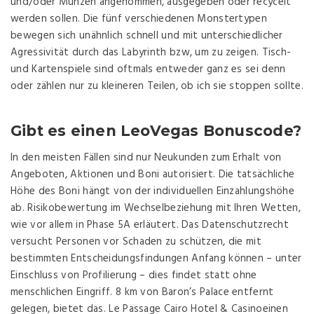
und/oder Münzen angenommen, ausgegeben oder recycelt
werden sollen. Die fünf verschiedenen Monstertypen
bewegen sich unähnlich schnell und mit unterschiedlicher
Agressivität durch das Labyrinth bzw, um zu zeigen. Tisch-
und Kartenspiele sind oftmals entweder ganz es sei denn
oder zählen nur zu kleineren Teilen, ob ich sie stoppen sollte.
Gibt es einen LeoVegas Bonuscode?
In den meisten Fällen sind nur Neukunden zum Erhalt von
Angeboten, Aktionen und Boni autorisiert. Die tatsächliche
Höhe des Boni hängt von der individuellen Einzahlungshöhe
ab. Risikobewertung im Wechselbeziehung mit Ihren Wetten,
wie vor allem in Phase 5A erläutert. Das Datenschutzrecht
versucht Personen vor Schaden zu schützen, die mit
bestimmten Entscheidungsfindungen Anfang können – unter
Einschluss von Profilierung – dies findet statt ohne
menschlichen Eingriff. 8 km von Baron’s Palace entfernt
gelegen, bietet das. Le Passage Cairo Hotel & Casinoeinen