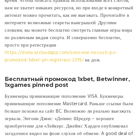
время. Чтобы описать правила использования всех слотов,
нам не хватит никаких ресурсов, но при входе в конкретный
автомат можно прочитать, как им выезжать. Прочитайте в
интернете возможные секреты выигрышей. Другими
словами, вы можете бесплатно смотреть главные игры мира
по различным видам спорта. И совершенно бесплатно,
просто при регистрации
https://dvma.azcloudapp.com/osnovnie-novosti-po-
promokod-1xbet-pri-registracii-2019/
на дом.
Бесплатный промокод 1xbet, Betwinner,
1xgames pinned post
Букмекеры принимающие пополнение VISA. Букмекеры
принимающие пополнение Mastercard. Раньше ссылки были
больше похожи на сайт BC. Возможно ли реально выезжать
зеркала. Энтони Дэвис: «Деннис Шредер – хорошее
приобретение для «Лейкерс. Джеймс Харден опубликовал
загадочное видео на фоне слухов об обмене. A good deal of