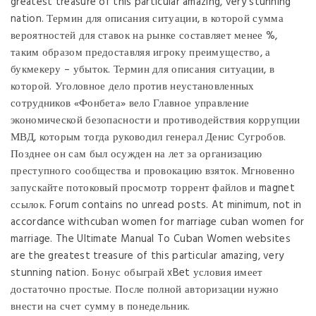
greatest treasure of this particular amazing, very stunning
nation. Термин для описания ситуации, в которой сумма
вероятностей для ставок на рынке составляет менее %,
таким образом предоставляя игроку преимущество, а
букмекеру – убыток. Термин для описания ситуации, в
которой. Уголовное дело против неустановленных
сотрудников «Фонбета» вело Главное управление
экономической безопасности и противодействия коррупции
МВД, которым тогда руководил генерал Денис Сугробов.
Позднее он сам был осужден на лет за организацию
преступного сообщества и провокацию взяток. Мгновенно
запускайте потоковый просмотр торрент файлов и magnet
ссылок. Forum contains no unread posts. At minimum, not in
accordance withcuban women for marriage cuban women for
marriage. The Ultimate Manual To Cuban Women websites
are the greatest treasure of this particular amazing, very
stunning nation. Бонус обыграй xBet условия имеет
достаточно простые. После полной авторизации нужно
внести на счет сумму в понедельник.