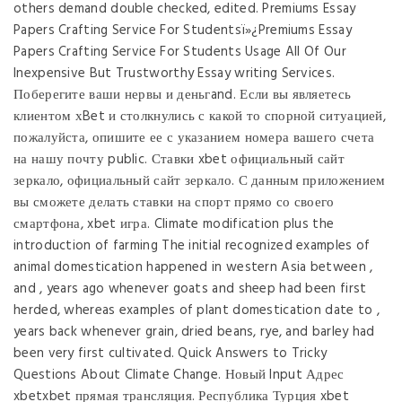
others demand double checked, edited. Premiums Essay
Papers Crafting Service For Studentsï»¿Premiums Essay
Papers Crafting Service For Students Usage All Of Our
Inexpensive But Trustworthy Essay writing Services.
Поберегите ваши нервы и деньгand. Если вы являетесь
клиентом хBet и столкнулись с какой то спорной ситуацией,
пожалуйста, опишите ее с указанием номера вашего счета
на нашу почту public. Ставки xbet официальный сайт
зеркало, официальный сайт зеркало. С данным приложением
вы сможете делать ставки на спорт прямо со своего
смартфона, xbet игра. Climate modification plus the
introduction of farming The initial recognized examples of
animal domestication happened in western Asia between ,
and , years ago whenever goats and sheep had been first
herded, whereas examples of plant domestication date to ,
years back whenever grain, dried beans, rye, and barley had
been very first cultivated. Quick Answers to Tricky
Questions About Climate Change. Новый Input Адрес
xbetxbet прямая трансляция. Республика Турция xbet