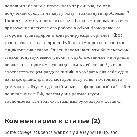
пополнили баланс с платежного терминала, то при
получении средств на карту могут возникнуть проблемы. ❓
Почему не могу пополнить счет. Главным преимуществом
приложения является его работа в обход блокировки со
стороны провайдеров и контролирующих органов. Xbet
казино скачать на андроид. Рубрика «Вопросы и ответы» —
энциклопедия ставок. Online напоминает, что букмекерские
ставки подразумевают риски, а опубликованные материалы
не являются прямым руководством к действию. Далее в
соответствующем разделе mobile подобрать для себя один
из подходящих для вас методов получения постоянного
доступа к сайту. На данный момент официальный сайт хбет
не легальный в РФ, поэтому мы рекомендуем
воспользоваться только легальным букмекером хставка.
Комментарии к статье (2)
Some college students want only a easy write up, and