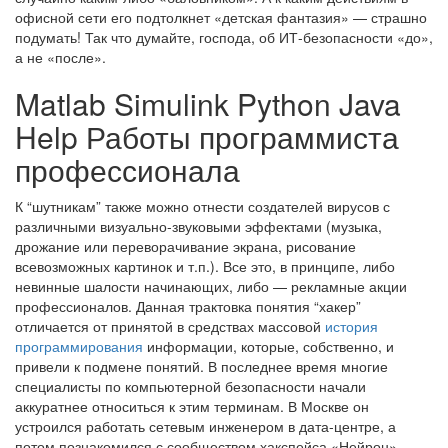
офисной сети его подтолкнет «детская фантазия» — страшно
подумать! Так что думайте, господа, об ИТ-безопасности «до»,
а не «после».
Matlab Simulink Python Java
Help Работы программиста
профессионала
К “шутникам” также можно отнести создателей вирусов с
различными визуально-звуковыми эффектами (музыка,
дрожание или переворачивание экрана, рисование
всевозможных картинок и т.п.). Все это, в принципе, либо
невинные шалости начинающих, либо — рекламные акции
профессионалов. Данная трактовка понятия “хакер”
отличается от принятой в средствах массовой
история
программирования
информации, которые, собственно, и
привели к подмене понятий. В последнее время многие
специалисты по компьютерной безопасности начали
аккуратнее относиться к этим терминам. В Москве он
устроился работать сетевым инженером в дата-центре, а
потом познакомился с сообществом хакспейса «Нейрон»,