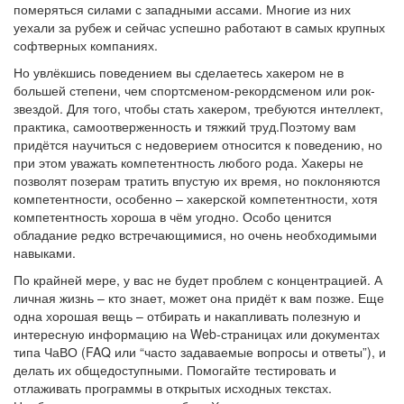
померяться силами с западными ассами. Многие из них
уехали за рубеж и сейчас успешно работают в самых крупных
софтверных компаниях.
Но увлёкшись поведением вы сделаетесь хакером не в
большей степени, чем спортсменом-рекордсменом или рок-
звездой. Для того, чтобы стать хакером, требуются интеллект,
практика, самоотверженность и тяжкий труд.Поэтому вам
придётся научиться с недоверием относится к поведению, но
при этом уважать компетентность любого рода. Хакеры не
позволят позерам тратить впустую их время, но поклоняются
компетентности, особенно – хакерской компетентности, хотя
компетентность хороша в чём угодно. Особо ценится
обладание редко встречающимися, но очень необходимыми
навыками.
По крайней мере, у вас не будет проблем с концентрацией. А
личная жизнь – кто знает, может она придёт к вам позже. Еще
одна хорошая вещь – отбирать и накапливать полезную и
интересную информацию на Web-страницах или документах
типа ЧаВО (FAQ или “часто задаваемые вопросы и ответы”), и
делать их общедоступными. Помогайте тестировать и
отлаживать программы в открытых исходных текстах.