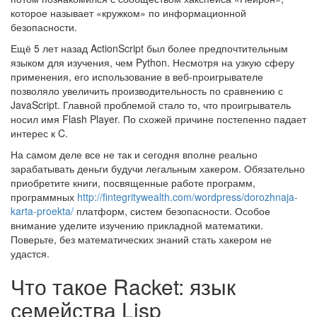
которое называет «кружком» по информационной
безопасности.
Ещё 5 лет назад ActionScript был более предпочтительным
языком для изучения, чем Python. Несмотря на узкую сферу
применения, его использование в веб-проигрывателе
позволяло увеличить производительность по сравнению с
JavaScript. Главной проблемой стало то, что проигрыватель
носил имя Flash Player. По схожей причине постепенно падает
интерес к C.
На самом деле все не так и сегодня вполне реально
зарабатывать деньги будучи легальным хакером. Обязательно
приобретите книги, посвященные работе программ,
программных
http://fintegritywealth.com/wordpress/dorozhnaja-
karta-proekta/
платформ, систем безопасности. Особое
внимание уделите изучению прикладной математики.
Поверьте, без математических знаний стать хакером не
удастся.
Что такое Racket: язык
семейства Lisp