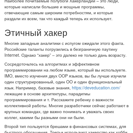
Наиболее почитаемые полубоги Хакерландии – это люди,
которые написали большие и мощные программы,
отвечающие самым широким потребностям, и которые
раздали их всем, так что каждый теперь их использует.
Этичный хакер
Многие западные аналитики с испугом ожидали этого факта.
Российские таланты погрузились в безграничную паутину
Internet. Однако “хакер” – это далеко не только дань возрасту.
Сосредоточьтесь на алгоритмах и эффективном
программировании на любом языке, который вы используете.
IMO, вместо изучения двух OOP языков, вы бы лучше изучили
один структурированный, один OO и один функциональный
язык. Например, базовые знания,
https://deveducation.com/
лежащие в основе архитектуры, парадигмы
программирования и т. Расскажите ребенку о важности
коллективной работы. Многие разработчики сейчас работают в
крупных командах, где важно понимать и уважать своих
коллег, какими бы разными они ни были.
Второй тип пользуется брешами в финансовых системах, для
быстрого обогащения. Третьи используют хакерство как хобби,