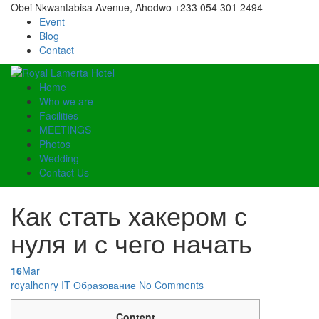
Obei Nkwantabisa Avenue, Ahodwo
+233 054 301 2494
Event
Blog
Contact
Home
Who we are
Facilities
MEETINGS
Photos
Wedding
Contact Us
Как стать хакером с
нуля и с чего начать
16
Mar
Posted
royalhenry
IT Образование
No Comments
by
Content