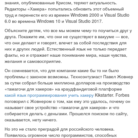
знания, опубликованные Крисом, теряют актуальность.
Редакторы «Хакера» попытались обновить этот объемный
труд и перенести его из времен Windows 2000 и Visual Studio
6.0 во времена Windows 10 и Visual Studio 2017.
Объясните детям, что все мы можем чему-то поучиться друг у
друга. Покажите им, что они не существуют в вакууме — все,
что они делают и говорят, влечет за собой последствия для
них и других людей. Естественный язык не только передает
факты, но и отражает наше понимание мира, наши чувства,
желания и самовосприятие.
Он сомневается, что для компании какие бы то ни было
проблемы с законом возможны. Техноэнтузиаст Павел Жовнер
за сутки собрал больше миллиона долларов на производство
«тамагочи для хакеров» на краудфандиговой платформе
какой язык программирования учить хакеру
Kikstarter. Forbes
поговорил с Жовнером о том, как ему это удалось, почему он
называет свое устройство «тамагочи для хакеров» и что
собирается делать с деньгами. Прошелся поиском по сайту,
оказывается, нету ничего.
Но это не стало преградой для российского человека.
Появилось огромное число программистов, способных