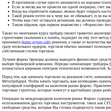
В противном случае просто запишитесь на хорошие плат
Если за месяц вы не провели ни одной операции, счет зак
Когда вы отработаете навыки, можно будет открыть наст
Такой режим почти ни к чему вас не обязывает, если вы в
Чтобы ваш счет оставался активным, вы должны проводит
Таким образом, при первом знакомстве с «Форексом» бес
Также по окончанию курса трейдер сможет грамотно анализиро
стратегиями скальпинга и понять, подходит ли ему этот метод 
принимать
борис купер сайт
решения, а также от количества в
сразу нескольких ордеров, торговля обычно занимает полноце
собственным стилем торговли.
Лучшие форекс брокеры должны выводить финансовые средства
выборе брокерской компании. Нередко начинающие трейдеры
похвастаться широким спектром технических возможностей. Ка
Перед тем, как начинать торговлю на реальном счете, начина
Метатрейдер4. Чтобы начать торговать, вам необходимо скачат
популярной платформой на валютном рынке форекс. Практическ
торговые стратегии, которые помогут в кратчайшие сроки разбо
Операции на международном валютном рынке Форекс содержат в
использованием других торговых инструментов, таких как CF
свободные средства, которые Вы готовы подвергнуть таким ри