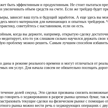
ожет быть эффективным и продуктивным. Не стоит пытаться прев
увеличивать объем средств на счете. Если же трейдер будет пре
арьеры, зависит ваш путь и будущий заработок. А еще здесь вы м
десь много материалов для начинающих и опытных трейдеров. Ч
актику, советуйтесь с наставником, если он есть.
окойным, когда вы держите, например, открытую сделку достаточ
о медитирует, кто-то уж слишком сильно научился держать свои 
юбую проблему можно решить. Самым лучшим способом избавитьс
о даны в режиме реального времени и могут отличаться от реал
емых им услуг. Для начала совсем не обязательно посещать дор
течение долей секунд. Эти сделки призваны снизить возможные 
до говорить о хеджировании в разрезе рынка ценных бумаг, так 
 застраховать текущие сделки на физическом рынке с помощью
ютного рынка можно вести речь о хеджирующих операциях с дву