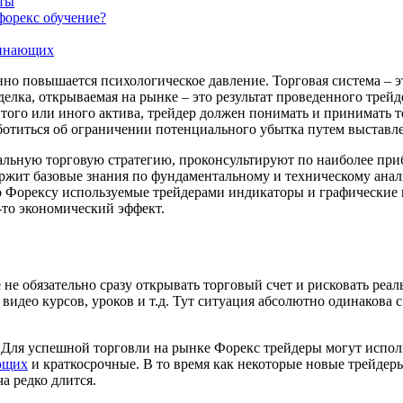
аты
 форекс обучение?
чинающих
нно повышается психологическое давление. Торговая система – э
делка, открываемая на рынке – это результат проведенного трей
 того или иного актива, трейдер должен понимать и принимать т
ботиться об ограничении потенциального убытка путем выставле
альную торговую стратегию, проконсультируют по наиболее пр
ержит базовые знания по фундаментальному и техническому анал
о Форексу используемые трейдерами индикаторы и графические м
-то экономический эффект.
 не обязательно сразу открывать торговый счет и рисковать реа
идео курсов, уроков и т.д. Тут ситуация абсолютно одинакова 
 Для успешной торговли на рынке Форекс трейдеры могут исполь
ющих
и краткосрочные. В то время как некоторые новые трейдеры
а редко длится.