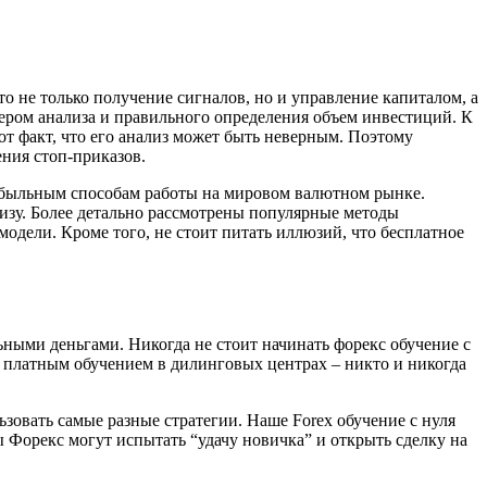
то не только получение сигналов, но и управление капиталом, а
дером анализа и правильного определения объем инвестиций. К
от факт, что его анализ может быть неверным. Поэтому
ния стоп-приказов.
ибыльным способам работы на мировом валютном рынке.
изу. Более детально рассмотрены популярные методы
одели. Кроме того, не стоит питать иллюзий, что бесплатное
льными деньгами. Никогда не стоит начинать форекс обучение с
с платным обучением в дилинговых центрах – никто и никогда
зовать самые разные стратегии. Наше Forex обучение с нуля
 Форекс могут испытать “удачу новичка” и открыть сделку на