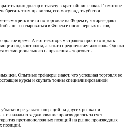
ратить один доллар в тысячу в кратчайшие сроки. Грамотное
небрегать этим правилом, его могут ждать убытки.
ожете смотреть книги по торговле на Форексе, которые дают
тобы не разочароваться в Форексе после первых шагов,
но долгое время. А вот некоторым страшно просто открыть
эмоции под контролем, а кто-то предпочитает алкоголь. Однако
я от эмоционального напряжения – торговать.
ьных цен. Опытные трейдеры знают, что успешная торговля во
огостоящие курсы и скупать тонны специализированной
убытки в результате операций на других рынках и
как изначально хеджирование производилось за счет
 открытия противоположных позиций на рынке производных
х позиций.