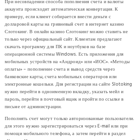
При несовпадении способа пополнения счета и валюты
аккаунта происходит автоматическая конвертация. К
примеру, если клиент собирается внести деньги с
долларовой карты на гривневый счет в интернет казино
Слотокинг. В онлайн казино Слотокинг можно ставить не
только через официальный сайт. Клиентам предлагают
скачать программу для ПК и ноутбуков на базе
операционной системы Windows. Есть приложения для
мобильных устройств на «Андроид» или «ИОС». «Методы
оплаты» – пополнение счета и вывод средств через
банковские карты, счета мобильных операторов или
электронные кошельки. Для регистрации на сайте Slotoking
нужно перейти в одноименную вкладку, указать мейл и
пароль, перейти в почтовый ящик и пройти по ссылке в
письме от администрации.
Пополнять счет могут только авторизованные пользователи.
для этого нужно зарегистрироваться через E-mail или при
помощи мобильного телефона, а затем перейти в раздел