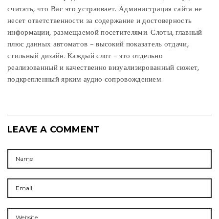
считать, что Вас это устраивает. Администрация сайта не
несет ответственности за содержание и достоверность
информации, размещаемой посетителями. Слоты, главный
плюс данных автоматов – высокий показатель отдачи,
стильный дизайн. Каждый слот – это отдельно
реализованный и качественно визуализированный сюжет,
подкрепленный ярким аудио сопровождением.
LEAVE A COMMENT