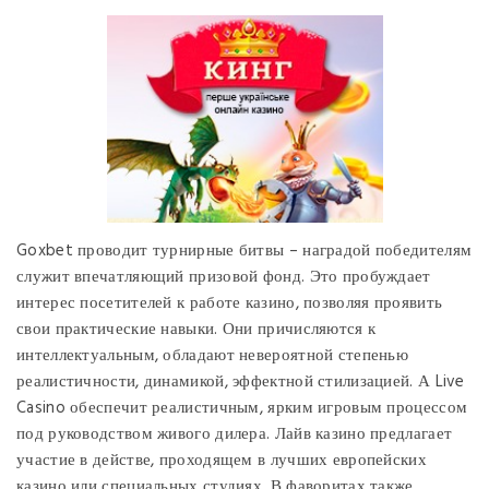
Goxbet проводит турнирные битвы – наградой победителям
служит впечатляющий призовой фонд. Это пробуждает
интерес посетителей к работе казино, позволяя проявить
свои практические навыки. Они причисляются к
интеллектуальным, обладают невероятной степенью
реалистичности, динамикой, эффектной стилизацией. А Live
Casino обеспечит реалистичным, ярким игровым процессом
под руководством живого дилера. Лайв казино предлагает
участие в действе, проходящем в лучших европейских
казино или специальных студиях. В фаворитах также