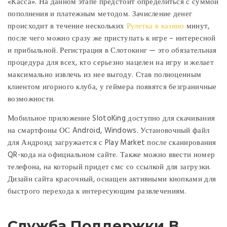
«Касса». На данном этапе предстоит определиться с суммой
пополнения и платежным методом. Зачисление денег
происходит в течение нескольких
Рулетка в казино
минут,
после чего можно сразу же приступать к игре – интересной
и прибыльной. Регистрация в Слотокинг — это обязательная
процедура для всех, кто серьезно нацелен на игру и желает
максимально извлечь из нее выгоду. Став полноценным
клиентом игорного клуба, у геймера появятся безграничные
возможности.
Мобильное приложение SlotoKing доступно для скачивания
на смартфоны ОС Android, Windows. Установочный файл
для Андроид загружается с Play Market после сканирования
QR-кода на официальном сайте. Также можно ввести номер
телефона, на который придет смс со ссылкой для загрузки.
Дизайн сайта красочный, оснащен активными кнопками для
быстрого перехода к интересующим развлечениям.
Служба Поддержки В