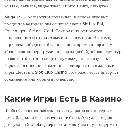
холдем, баккара, видеопокер, Пунто Банко, блэкджек.
MegaJack – болгарский провайдер, в списке игровых
продуктов которого знаменитые слоты Slot-o-Pol,
Champagne, Azteca Gold. Сайт казино отличается
наполненностью, новостными и рекламными блоками,
перечнем победителей за последнее время, но при том
абсолютно не перегружен информацией. Удобная структура
позволяет быстро находить нужные данные, изучать
игровые особенности казино и подбирать оптимальные
игры. Доступ к Slot Club Casino возможен через интернет
соединение или мобильную версию.
Какие Игры Есть В Казино
Чтобы Слотокинг заблокировали украинские интернет-
провайдеры, такого замечено не было. Актуальное для
доступа на Slotoking зеркало можно узнать у поддержки.