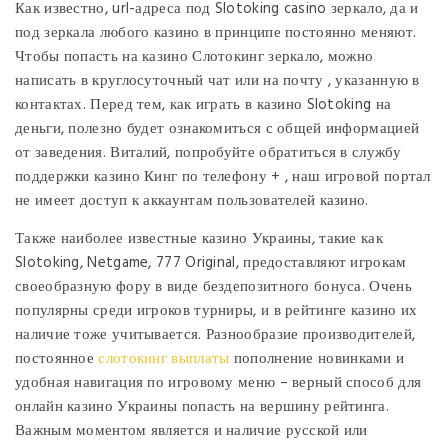
Как известно, url-адреса под Slotoking casino зеркало, да и
под зеркала любого казино в принципе постоянно меняют.
Чтобы попасть на казино Слотокинг зеркало, можно
написать в круглосуточный чат или на почту , указанную в
контактах. Перед тем, как играть в казино Slotoking на
деньги, полезно будет ознакомиться с общей информацией
от заведения. Виталий, попробуйте обратиться в службу
поддержки казино Кинг по телефону + , наш игровой портал
не имеет доступ к аккаунтам пользователей казино.
Также наиболее известные казино Украины, такие как
Slotoking, Netgame, 777 Original, предоставляют игрокам
своеобразную фору в виде бездепозитного бонуса. Очень
популярны среди игроков турниры, и в рейтинге казино их
наличие тоже учитывается. Разнообразие производителей,
постоянное
слотокинг выплаты
пополнение новинками и
удобная навигация по игровому меню – верный способ для
онлайн казино Украины попасть на вершину рейтинга.
Важным моментом является и наличие русской или