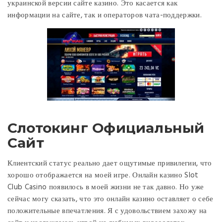
украинской версии сайте казино. Это касается как
информации на сайте, так и операторов чата-поддержки.
Слотокинг Официальный
Сайт
Клиентский статус реально дает ощутимые привилегии, что
хорошо отображается на моей игре. Онлайн казино Slot
Club Casino появилось в моей жизни не так давно. Но уже
сейчас могу сказать, что это онлайн казино оставляет о себе
положительные впечатления. Я с удовольствием захожу на