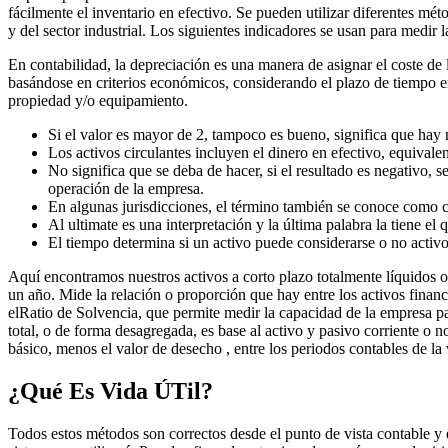
fácilmente el inventario en efectivo. Se pueden utilizar diferentes mé
y del sector industrial. Los siguientes indicadores se usan para medir
En contabilidad, la depreciación es una manera de asignar el coste de l
basándose en criterios económicos, considerando el plazo de tiempo en
propiedad y/o equipamiento.
Si el valor es mayor de 2, tampoco es bueno, significa que ha
Los activos circulantes incluyen el dinero en efectivo, equivalen
No significa que se deba de hacer, si el resultado es negativo, 
operación de la empresa.
En algunas jurisdicciones, el término también se conoce como c
Al ultimate es una interpretación y la última palabra la tiene el 
El tiempo determina si un activo puede considerarse o no activo
Aquí encontramos nuestros activos a corto plazo totalmente líquidos o 
un año. Mide la relación o proporción que hay entre los activos financi
elRatio de Solvencia, que permite medir la capacidad de la empresa pa
total, o de forma desagregada, es base al activo y pasivo corriente o n
básico, menos el valor de desecho , entre los periodos contables de la v
¿Qué Es Vida ÚTil?
Todos estos métodos son correctos desde el punto de vista contable y