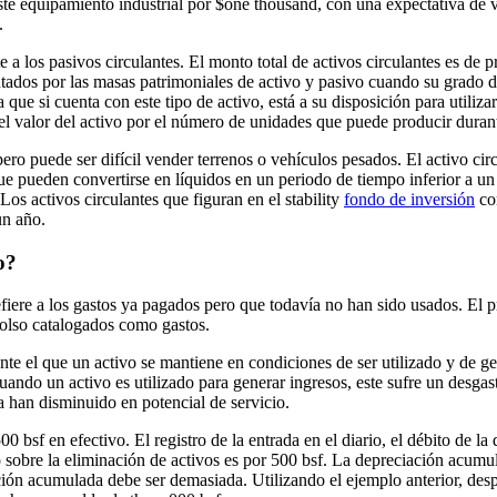
iste equipamiento industrial por $one thousand, con una expectativa de v
.
a los pasivos circulantes. El monto total de activos circulantes es de p
ntados por las masas patrimoniales de activo y pasivo cuando su grado d
que si cuenta con este tipo de activo, está a su disposición para utiliz
el valor del activo por el número de unidades que puede producir durante
, pero puede ser difícil vender terrenos o vehículos pesados. El activo c
e pueden convertirse en líquidos en un periodo de tiempo inferior a un 
Los activos circulantes que figuran en el stability
fondo de inversión
com
un año.
o?
efiere a los gastos ya pagados pero que todavía no han sido usados. El pri
bolso catalogados como gastos.
rante el que un activo se mantiene en condiciones de ser utilizado y de 
ndo un activo es utilizado para generar ingresos, este sufre un desgaste r
ta han disminuido en potencial de servicio.
bsf en efectivo. El registro de la entrada en el diario, el débito de l
 sobre la eliminación de activos es por 500 bsf. La depreciación acumula
 acumulada debe ser demasiada. Utilizando el ejemplo anterior, después 