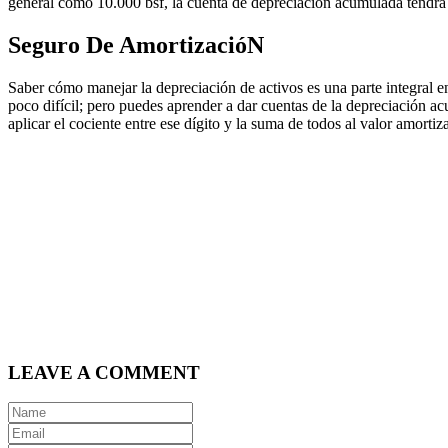
general como 10.000 bsf, la cuenta de depreciación acumulada tendrá 
Seguro De AmortizacióN
Saber cómo manejar la depreciación de activos es una parte integral en
poco difícil; pero puedes aprender a dar cuentas de la depreciación acu
aplicar el cociente entre ese dígito y la suma de todos al valor amortiz
LEAVE A COMMENT