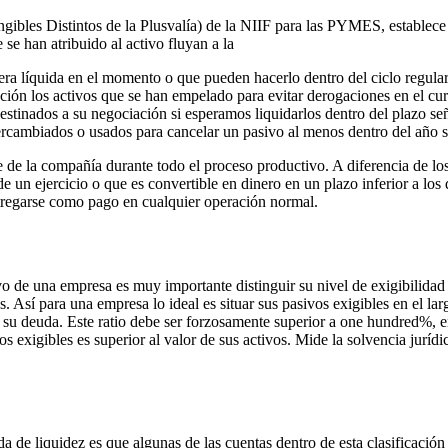
ibles Distintos de la Plusvalía) de la NIIF para las PYMES, establece l
se han atribuido al activo fluyan a la
ra líquida en el momento o que pueden hacerlo dentro del ciclo regular
ón los activos que se han empelado para evitar derogaciones en el curs
destinados a su negociación si esperamos liquidarlos dentro del plazo señ
ntercambiados o usados para cancelar un pasivo al menos dentro del año sig
e de la compañía durante todo el proceso productivo. A diferencia de los 
 de un ejercicio o que es convertible en dinero en un plazo inferior a l
entregarse como pago en cualquier operación normal.
vo de una empresa es muy importante distinguir su nivel de exigibilid
. Así para una empresa lo ideal es situar sus pasivos exigibles en el la
e su deuda. Este ratio debe ser forzosamente superior a one hundred%, e
vos exigibles es superior al valor de sus activos. Mide la solvencia jurí
 de liquidez es que algunas de las cuentas dentro de esta clasificación n