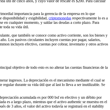
ida útil de cinco años, y cuyo valor de rescate es $200. Para calcular
rimordial importancia para la gerencia de la empresa en lo que
e disponibilidad y exigibilidad,
criptomonedas
respectivamente lo es a
arse en cualquier momento, y saldar las deudas a corto plazo. Para
 toda su vida útil.
irculante, que también se conoce como activo corriente, son los bienes y
año. Los pasivos circulantes incluyen cuentas por pagar, salarios,
mon incluyen efectivo, cuentas por cobrar, inventario y otros activos
ncipal objetivo de todo esto es no alterar las cuentas financieras de la
generar ingresos. La depreciación es el mecanismo mediante el cual se
egular durante su vida útil que al last lo lleva a ser inutilizable. Se
a depreciación acumulada es por 000 bsf en efectivo y un débito por
da es a largo plazo, mientras que el activo authentic se muestra en el
de 3 años, el valor del activo todavía se registrará en el stability