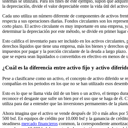
sistemas se utilizará. Para los fines de este ejemplo, supón que adquir
la depreciación, divide el valor depreciable entre la vida útil del activo
Cada uno utiliza un número diferente de componentes de activos frente 
respecta a sus operaciones diarias. Fondos circulantes son los represe
corto plazo. El activo circulante es muy importante en una empresa, ya 
determinar la depreciación por este método, se divide en primer lugar 
Esto califica el inventario para ser incluido en los activos circulantes
derechos líquidos que tiene una empresa, más los bienes y derechos qu
impuestos por pagar y la porción circulante de la deuda a largo plazo. 
que se espera sean liquidados o convertidos en efectivo en menos de 
¿Cuál es la diferencia entre activo fijo y activo diferid
Pese a clasificarse como un activo, el concepto de activo diferido se r
compañías en los periodos en los que no se han utilizado esos desem
Esto es lo que se llama vida útil de un bien o un activo, el tiempo du
reconoce el desgaste que sufre un bien por el uso que se haga de él. Cua
utiliza para dar a entender que las inversiones permanentes de la plan
Ahora imagina que el activo se vende después de 10 o más años por 500 
500 bsf. En equipos de crédito por 10.000 bsf y la ganancia de crédito
steadiness
mercado financieros
common, la correspondiente amortización