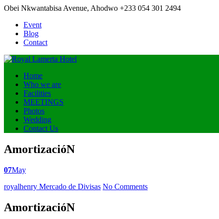
Obei Nkwantabisa Avenue, Ahodwo
+233 054 301 2494
Event
Blog
Contact
Home
Who we are
Facilities
MEETINGS
Photos
Wedding
Contact Us
AmortizacióN
07
May
Posted
royalhenry
Mercado de Divisas
No Comments
by
AmortizacióN