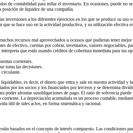
todos de contabilidad para inflar el inventario. En ocasiones, puede no s
 la posición de liquidez de una compañía.
as inversiones a los diferentes ejercicios en los que se produce su uso o
 que se hace uso en la actividad productiva, y su utilización efectiva 
y muchos recursos mal aprovechados u ociosos que pudieran tener mejor 
tes de efectivo, cuentas por cobrar, inventarios, valores negociables, pa
se interpreta que estás usando créditos de cobertura inmediata para tus o
uentas corrientes.
que toma las decisiones.
 circulante.
liquidables, es decir, el dinero que entra y sale en nuestra actividad 
ados por los socios y los financiados por terceros y se determina dividi
ra poder afrontar susobligaciones de pago. El ratio de solvencia puede
o corriente. La depreciación acumulada es un proceso contable, mediante e
ida útil de tales actos, en forma sistemática y racional.
 están basados en el concepto de interés compuesto. Las condiciones pa