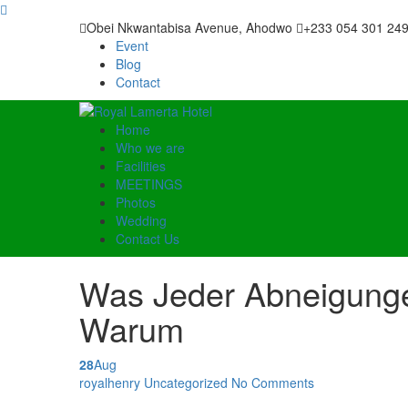
Obei Nkwantabisa Avenue, Ahodwo
+233 054 301 24
Event
Blog
Contact
Home
Who we are
Facilities
MEETINGS
Photos
Wedding
Contact Us
Was Jeder Abneigung
Warum
28
Aug
Posted by
royalhenry
Uncategorized
No Comments