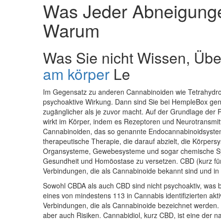
Was Jeder Abneigung
Warum
Was Sie nicht Wissen, Üb
am körper
Le
Im Gegensatz zu anderen Cannabinoiden wie Tetrahydro
psychoaktive Wirkung. Dann sind Sie bei HempleBox gen
zugänglicher als je zuvor macht. Auf der Grundlage der Ri
wirkt im Körper, indem es Rezeptoren und Neurotransmi
Cannabinoiden, das so genannte Endocannabinoidsystem (
therapeutische Therapie, die darauf abzielt, die Körpers
Organsysteme, Gewebesysteme und sogar chemische Sys
Gesundheit und Homöostase zu versetzen. CBD (kurz für
Verbindungen, die als Cannabinoide bekannt sind und i
Sowohl CBDA als auch CBD sind nicht psychoaktiv, was be
eines von mindestens 113 in Cannabis identifizierten ak
Verbindungen, die als Cannabinoide bezeichnet werden. C
aber auch Risiken. Cannabidiol, kurz CBD, ist eine der n